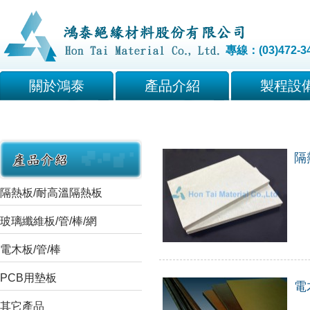
專線：(03)472-3
關於鴻泰
產品介紹
製程設
隔
隔熱板/耐高溫隔熱板
玻璃纖維板/管/棒/網
電木板/管/棒
PCB用墊板
電
其它產品