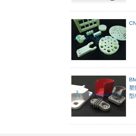
C
B
塑
型