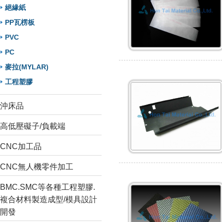
絕緣紙
PP瓦楞板
PVC
PC
麥拉(MYLAR)
工程塑膠
沖床品
高低壓礙子/負載端
CNC加工品
CNC無人機零件加工
BMC.SMC等各種工程塑膠.
複合材料製造成型/模具設計
開發