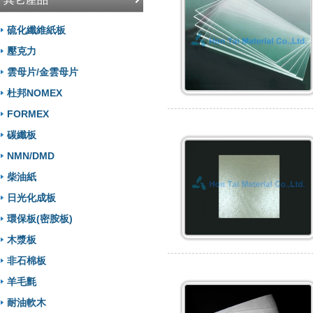
硫化纖維紙板
壓克力
雲母片/金雲母片
杜邦NOMEX
FORMEX
碳纖板
NMN/DMD
柴油紙
日光化成板
環保板(密胺板)
木漿板
非石棉板
羊毛氈
耐油軟木