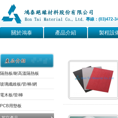
專線：(03)472-3
關於鴻泰
產品介紹
製程設
隔熱板/耐高溫隔熱板
玻璃纖維板/管/棒/網
電木板/管/棒
PCB用墊板
其它產品