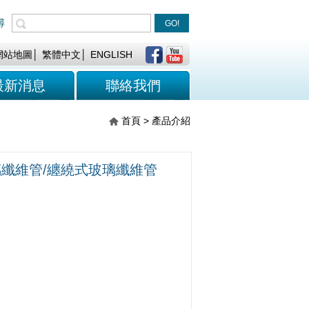
尋
GO!
網站地圖
│
繁體中文
│
ENGLISH
最新消息
聯絡我們
首頁 > 產品介紹
纖維管/纏繞式玻璃纖維管