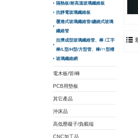
隔熱板/耐高溫玻璃纖維板
抗靜電玻璃纖維板
覆捲式玻璃纖維管/纏繞式玻璃
纖維管
拉擠成型玻璃纖維管、棒 /工字
棒/L型/H型/方型管、棒/ㄇ型槽
玻璃纖維網
電木板/管/棒
PCB用墊板
其它產品
沖床品
高低壓礙子/負載端
CNC加工品