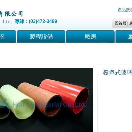
產品搜
專線：(03)472-3499
回首頁
│
紹
製程設備
廠房
覆捲式玻璃